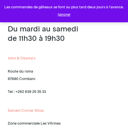
Skip
Menu
Les commandes de gâteaux se font au plus tard deux jours à l'avance.
to
account
Ignorer
main
content
Du mardi au samedi
de 11h30 à 19h30
John & Okama’s
Route du rsma
97680 Combani
Tel : +262 639 25 35 33
Samani Corner Shop
Zone commerciale Les Vitrines