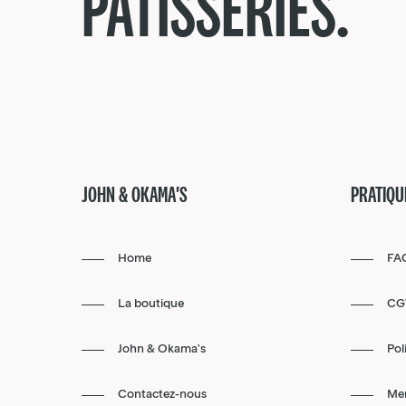
PÂTISSERIES.
JOHN & OKAMA'S
PRATIQU
Home
FA
La boutique
CG
John & Okama's
Pol
Contactez-nous
Men