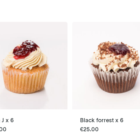
 J x 6
Black forrest x 6
.00
€
25.00