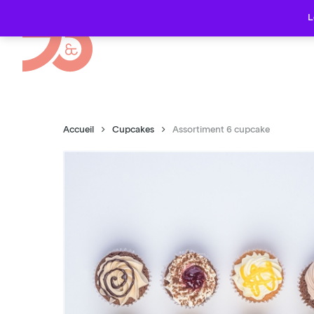
Skip
L
to
main
content
Accueil
Cupcakes
Assortiment 6 cupcake