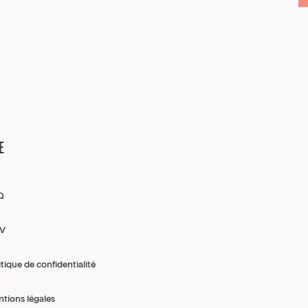
E
Q
V
itique de confidentialité
tions légales