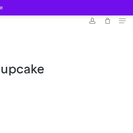
er
account
Menu
cupcake