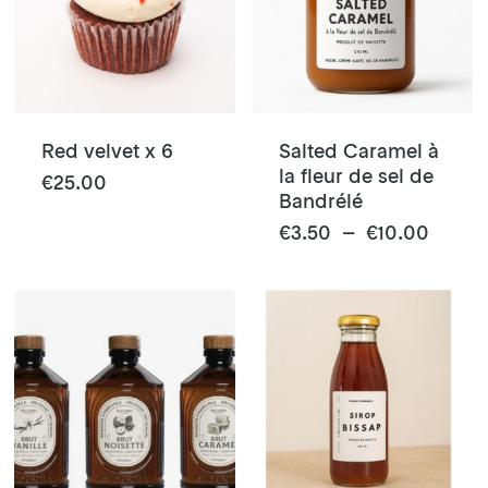
options
peuvent
être
choisies
sur
la
Red velvet x 6
Salted Caramel à
page
la fleur de sel de
€
25.00
Bandrélé
du
produit
Ce
Plage
€
3.50
–
€
10.00
de
produit
prix :
a
€3.50
plusieurs
à
variations.
€10.0
Les
options
peuvent
être
choisies