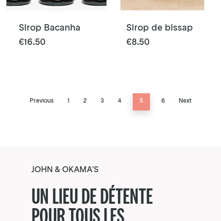
sur
la
Sirop Bacanha
Sirop de bissap
page
Ce
€
16.50
€
8.50
du
produit
produit
a
plusieurs
variations.
Previous
1
2
3
4
5
6
Next
Les
options
peuvent
être
choisies
sur
JOHN & OKAMA'S
la
UN LIEU DE DÉTENTE
page
POUR TOUS LES
du
produit