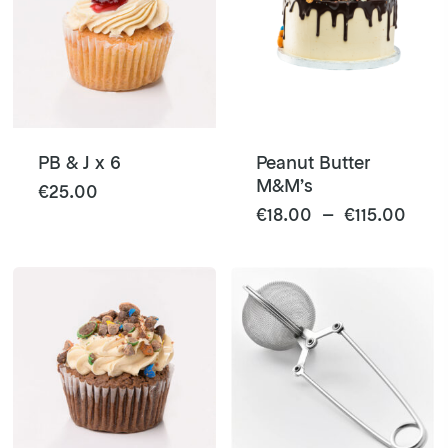
PB & J x 6
Peanut Butter
M&M’s
€
25.00
Ce
Plag
€
18.00
–
€
115.00
de
produit
prix 
a
€18.
plusieurs
à
variations.
€115
Les
options
peuvent
être
choisies