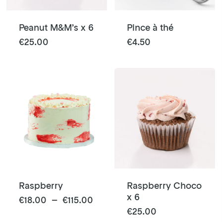
sur
la
Peanut M&M’s x 6
Pince à thé
page
€
25.00
€
4.50
du
produit
Raspberry
Raspberry Choco
x 6
Ce
Plage
€
18.00
–
€
115.00
de
€
25.00
produit
prix :