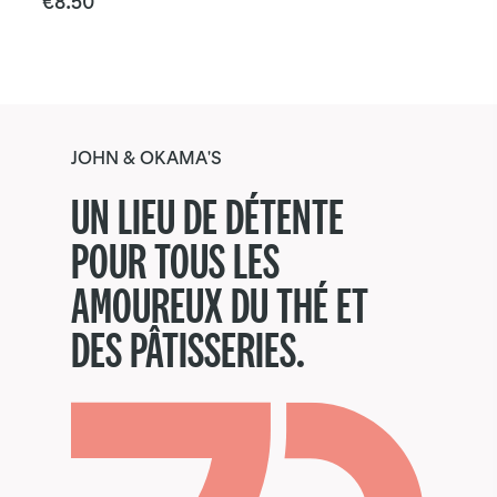
de
€
8.50
produit
prix :
produit
a
€5.00
plusieurs
à
variations.
€10.0
Les
options
JOHN & OKAMA'S
peuvent
UN LIEU DE DÉTENTE
être
choisies
POUR TOUS LES
sur
AMOUREUX DU THÉ ET
la
page
DES PÂTISSERIES.
du
produit