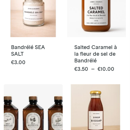
Bandrélé SEA
Salted Caramel à
SALT
la fleur de sel de
Bandrélé
€
3.00
Ce
Plage
€
3.50
–
€
10.00
de
produit
prix :
a
€3.50
plusieurs
à
variations.
€10.0
Les
options
peuvent
être