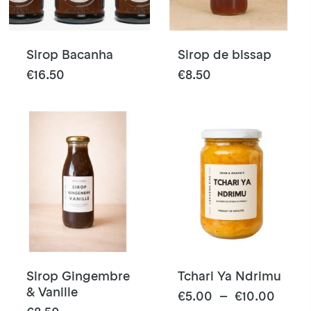
choisies
sur
la
Sirop Bacanha
Sirop de bissap
page
Ce
€
16.50
€
8.50
du
produit
produit
a
plusieurs
variations.
Les
options
peuvent
être
choisies
sur
la
Sirop Gingembre
Tchari Ya Ndrimu
page
& Vanille
Ce
Plage
€
5.00
–
€
10.00
du